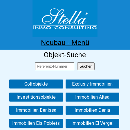
Neubau - Menü
Objekt-Suche
Home
Costa Blanca
Kaufen
Mieten
Neubau
Infos
Referenzen
Kontakt
Golfobjekte
Exclusiv Immobilien
Investitionsobjekte
Immobilien Altea
Immobilien Benissa
Immobilien Denia
Immobilien Els Poblets
Immobilien El Vergel