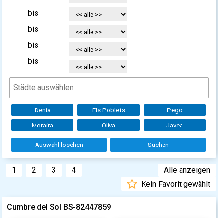
bis
bis
bis
bis
Denia
Els Poblets
Pego
Moraira
Oliva
Javea
Auswahl löschen
Suchen
1
2
3
4
Alle anzeigen
Kein Favorit gewählt
Cumbre del Sol BS-82447859