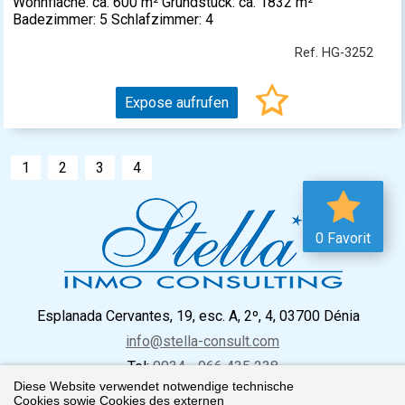
Wohnfläche: ca. 600 m² Grundstück: ca. 1832 m²
Badezimmer: 5 Schlafzimmer: 4
Ref. HG-3252
Expose aufrufen
1
2
3
4
0 Favorit
Esplanada Cervantes, 19, esc. A, 2º, 4, 03700 Dénia
info@stella-consult.com
Tel:
0034 - 966 435 238
Diese Website verwendet notwendige technische
Cookies sowie Cookies des externen