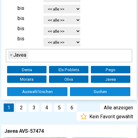
bis
bis
bis
bis
×
Javea
Denia
Els Poblets
Pego
Moraira
Oliva
Javea
Auswahl löschen
Suchen
1
2
3
4
5
6
Alle anzeigen
Kein Favorit gewählt
Javea AVS-57474