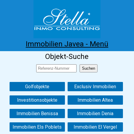
Immobilien Javea - Menü
Objekt-Suche
Home
Costa Blanca
Kaufen
Mieten
Neubau
Infos
Referenzen
Kontakt
Golfobjekte
Exclusiv Immobilien
Investitionsobjekte
Immobilien Altea
Immobilien Benissa
Immobilien Denia
Immobilien Els Poblets
Immobilien El Vergel