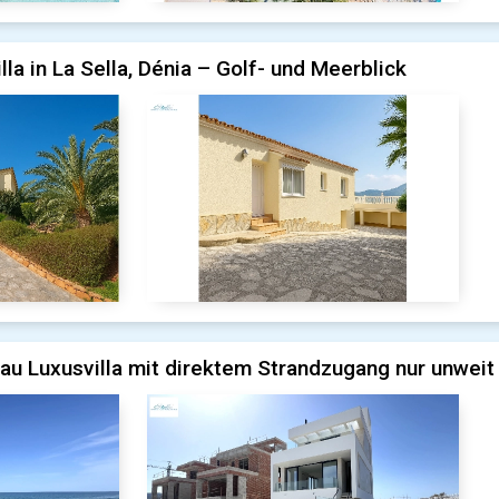
la in La Sella, Dénia – Golf- und Meerblick
au Luxusvilla mit direktem Strandzugang nur unweit