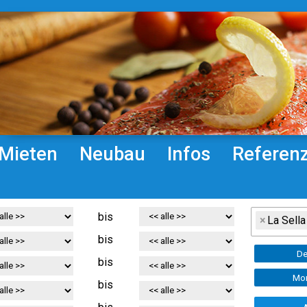
Mieten
Neubau
Infos
Referen
bis
×
La Sella
bis
De
bis
Mor
bis