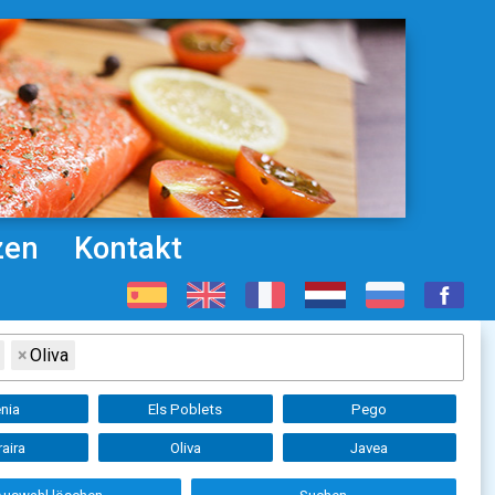
zen
Kontakt
×
Oliva
nia
Els Poblets
Pego
aira
Oliva
Javea