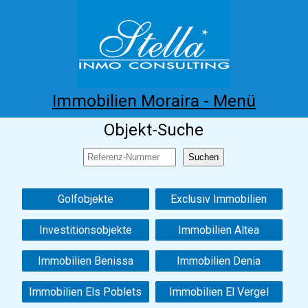
Immobilien Moraira - Menü
Objekt-Suche
Home
Costa Blanca
Kaufen
Mieten
Neubau
Infos
Referenzen
Kontakt
Golfobjekte
Exclusiv Immobilien
Investitionsobjekte
Immobilien Altea
Immobilien Benissa
Immobilien Denia
Immobilien Els Poblets
Immobilien El Vergel