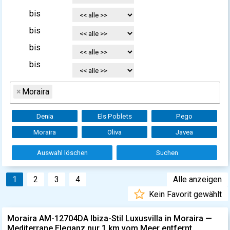
bis
bis
bis
bis
×
Moraira
Denia
Els Poblets
Pego
Moraira
Oliva
Javea
Auswahl löschen
Suchen
1
2
3
4
Alle anzeigen
Kein Favorit gewählt
Moraira AM-12704DA Ibiza-Stil Luxusvilla in Moraira —
Mediterrane Eleganz nur 1 km vom Meer entfernt