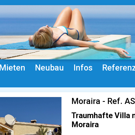
Mieten
Neubau
Infos
Referen
Moraira - Ref. A
Traumhafte Villa m
Moraira