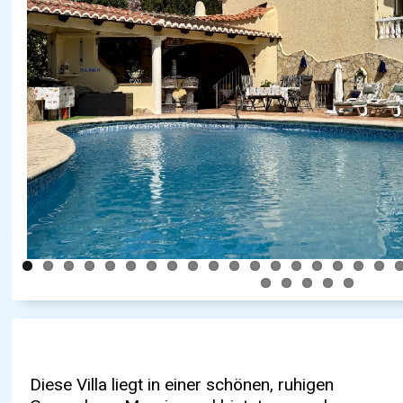
Diese Villa liegt in einer schönen, ruhigen
Wohnbereich ist hell und freundlich, mit
gedacht – mit Garage und zusätzlichen