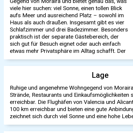
Gegend von Moraira und bietet genau das, was
direktem Bezug zu den Terrassen. Rund ums
Stellplätzen auf dem Grundstück. Insgesamt
viele hier suchen: viel Sonne, einen tollen Blick
Haus gibt es mehrere Sitzmöglichkeiten, sodass
eine Immobilie, die sich gut als dauerhaftes
aufs Meer und ausreichend Platz – sowohl im
man je nach Tageszeit immer ein passendes
Zuhause eignet, aber genauso als Ferienhaus
Haus als auch draußen. Insgesamt gibt es vier
Plätzchen findet. Der Außenbereich ist ein
funktioniert – unkompliziert, mit allem, was man
Schlafzimmer und drei Badezimmer. Besonders
echtes Highlight: ein großer Pool, viel Platz zum
braucht, und in einer Lage, in der man sich
praktisch ist der separate Gästebereich, der
Entspannen und eine Außenbar, die sich ideal
sich gut für Besuch eignet oder auch einfach
für lange Abende mit Familie oder Freunden
etwas mehr Privatsphäre im Alltag schafft. Der
anbietet. Auch an den praktischen Teil wurde
Lage
Ruhige und angenehme Wohngegend von Moraira.
Strände, Restaurants und Einkaufsmöglichkeiten 
erreichbar. Die Flughäfen von Valencia und Alicant
100 km erreichbar und bieten eine gute Anbindu
zeichnet sich durch viel Sonne und eine hohe Lebe