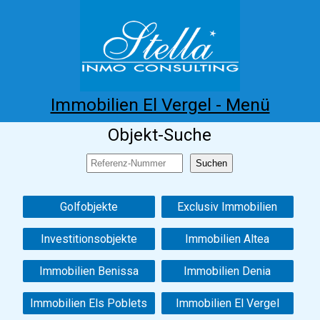
Immobilien El Vergel - Menü
Objekt-Suche
Home
Costa Blanca
Kaufen
Mieten
Neubau
Infos
Referenzen
Kontakt
Golfobjekte
Exclusiv Immobilien
Investitionsobjekte
Immobilien Altea
Immobilien Benissa
Immobilien Denia
Immobilien Els Poblets
Immobilien El Vergel