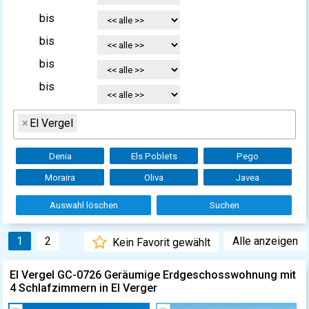
bis
bis
bis
bis
×
El Vergel
Denia
Els Poblets
Pego
Moraira
Oliva
Javea
Auswahl löschen
Suchen
1
2
Alle anzeigen
Kein Favorit gewählt
El Vergel GC-0726 Geräumige Erdgeschosswohnung mit
4 Schlafzimmern in El Verger