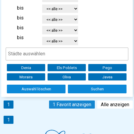
bis
bis
bis
bis
Denia
Els Poblets
Pego
Moraira
Oliva
Javea
Auswahl löschen
Suchen
1
1 Favorit anzeigen
Alle anzeigen
1