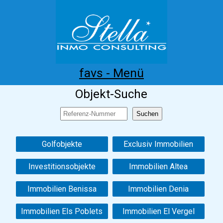
favs - Menü
Objekt-Suche
Home
Costa Blanca
Kaufen
Mieten
Neubau
Infos
Referenzen
Kontakt
Golfobjekte
Exclusiv Immobilien
Investitionsobjekte
Immobilien Altea
Immobilien Benissa
Immobilien Denia
Immobilien Els Poblets
Immobilien El Vergel