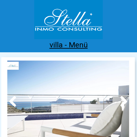
villa - Menü
Home
Costa Blanca
Kaufen
Mieten
Neubau
Infos
Referenzen
Kontakt
Previous
Next