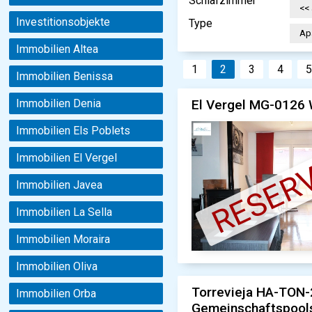
Schlafzimmer
Investitionsobjekte
Type
Immobilien Altea
1
2
3
4
Immobilien Benissa
El Vergel MG-0126 W
Immobilien Denia
Immobilien Els Poblets
RESERV
Immobilien El Vergel
Immobilien Javea
Immobilien La Sella
Immobilien Moraira
Immobilien Oliva
Torrevieja HA-TON-
Immobilien Orba
Gemeinschaftspools