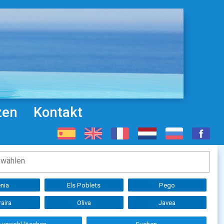
zen
Kontakt
nia
Els Poblets
Pego
aira
Oliva
Javea