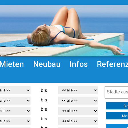
Mieten
Neubau
Infos
Referen
bis
bis
De
bis
Mor
bis