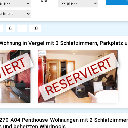
bis
5
6
...
10
ohnung in Vergel mit 3 Schlafzimmern, Parkplatz u
IERT
RESERVIERT
270-A04 Penthouse-Wohnungen mit 2 Schlafzimmern, 1
 und beheizten Whirlpools