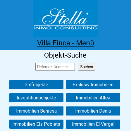
Villa Finca - Menü
Objekt-Suche
Home
Costa Blanca
Kaufen
Mieten
Neubau
Infos
Referenzen
Kontakt
Golfobjekte
Exclusiv Immobilien
Investitionsobjekte
Immobilien Altea
Immobilien Benissa
Immobilien Denia
Immobilien Els Poblets
Immobilien El Vergel