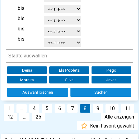
bis
bis
bis
bis
Denia
Els Poblets
Pego
Moraira
Oliva
Javea
Auswahl löschen
Suchen
1
...
4
5
6
7
8
9
10
11
12
...
25
Alle anzeigen
Kein Favorit gewählt