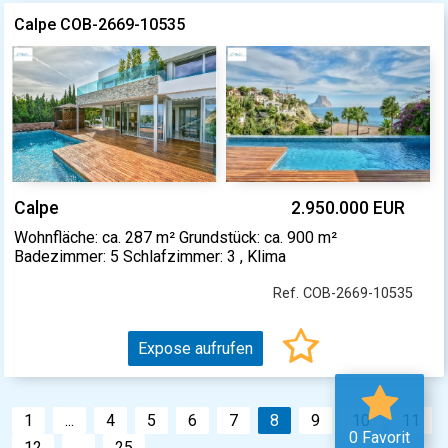
Calpe COB-2669-10535
Calpe
2.950.000 EUR
Wohnfläche: ca. 287 m² Grundstück: ca. 900 m²
Badezimmer: 5 Schlafzimmer: 3 , Klima
Ref. COB-2669-10535
Expose aufrufen
1
...
4
5
6
7
8
9
10
11
0 Favorit
12
...
25