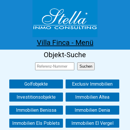
Villa Finca - Menü
Objekt-Suche
Home
Costa Blanca
Kaufen
Mieten
Neubau
Infos
Referenzen
Kontakt
Golfobjekte
Exclusiv Immobilien
Investitionsobjekte
Immobilien Altea
Immobilien Benissa
Immobilien Denia
Immobilien Els Poblets
Immobilien El Vergel