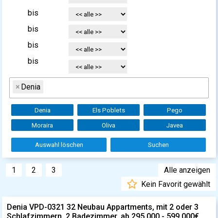
bis
bis
bis
bis
×
Denia
Denia
Els Poblets
Pego
Moraira
Oliva
Javea
Auswahl löschen
Suchen
1
2
3
Alle anzeigen
Kein Favorit gewählt
Denia VPD-0321 32 Neubau Appartments, mit 2 oder 3
Schlafzimmern, 2 Badezimmer, ab 295.000 - 599.000€