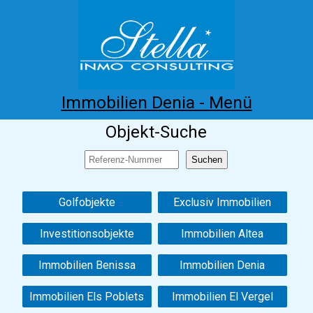
Immobilien Denia - Menü
Objekt-Suche
Home
Costa Blanca
Kaufen
Mieten
Neubau
Infos
Referenzen
Kontakt
Golfobjekte
Exclusiv Immobilien
Investitionsobjekte
Immobilien Altea
Immobilien Benissa
Immobilien Denia
Immobilien Els Poblets
Immobilien El Vergel