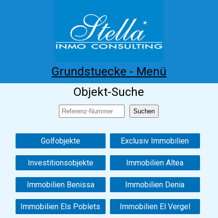
Grundstuecke - Menü
Objekt-Suche
Home
Costa Blanca
Kaufen
Mieten
Neubau
Infos
Referenzen
Kontakt
Golfobjekte
Exclusiv Immobilien
Investitionsobjekte
Immobilien Altea
Immobilien Benissa
Immobilien Denia
Immobilien Els Poblets
Immobilien El Vergel