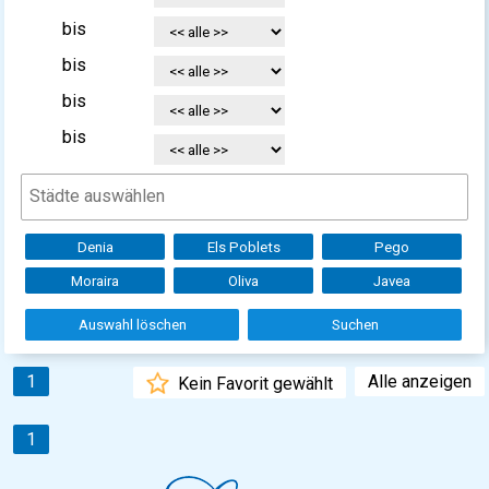
bis
bis
bis
bis
Denia
Els Poblets
Pego
Moraira
Oliva
Javea
Auswahl löschen
Suchen
1
Alle anzeigen
Kein Favorit gewählt
1