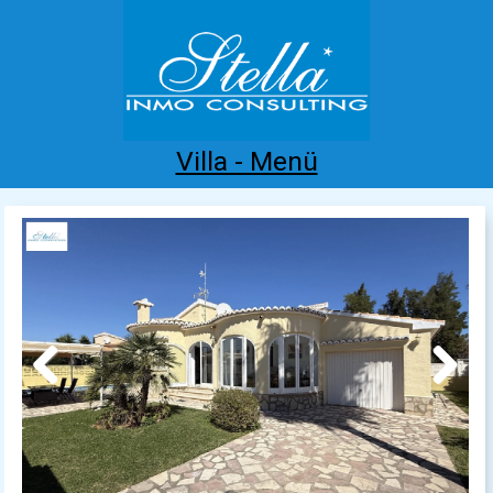
Villa - Menü
Home
Costa Blanca
Kaufen
Mieten
Neubau
Infos
Referenzen
Kontakt
Previous
Next