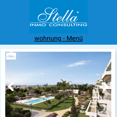
wohnung - Menü
Home
Costa Blanca
Kaufen
Mieten
Neubau
Infos
Referenzen
Kontakt
Previous
Next