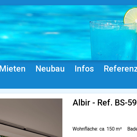
Mieten
Neubau
Infos
Referen
Albir - Ref. BS-5
Wohnfläche: ca. 150 m²
Bade