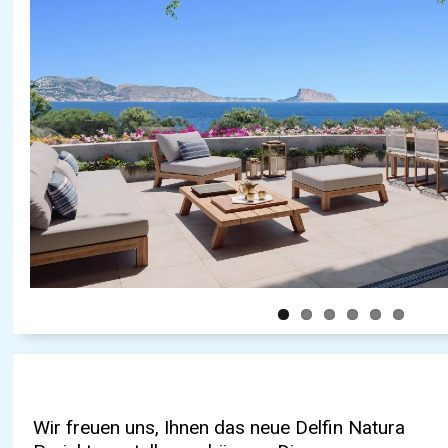
Wir freuen uns, Ihnen das neue Delfin Natura
schönen Wanderwegen haben. Der Komplex
Fahrrad fortbewegen. Die Wohnungen im