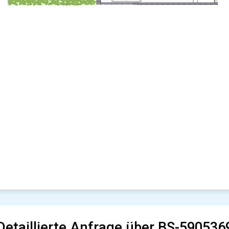
Detaillierte Anfrage über BS-590536