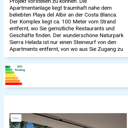
Projekt vorstellen zu können. Die
befindet sich auf einem Perzentil von 30.318
Erdgeschoss verfügen über große Gärten und
Apartmentanlage liegt traumhaft nahe dem
m2 und ist komplett ausgestattet. Mehrere
die anderen Wohnungen über Terrassen mit
beliebten Playa del Albir an der Costa Blanca.
Außenpools, Yogastudio, Concierge, Paddle-
fantastischem Blick auf das Meer oder den
Der Komplex liegt ca. 100 Meter vom Strand
und Tennisplatz, Fitnessraum, E-Parkplatz,
Naturpark. Die Größe der Gärten und Terrassen
entfernt, wo Sie gemütliche Restaurants und
Sauna, Kino, Spielzimmer und
variiert zwischen 23 m2 und 132 m2. Der Preis
Geschäfte finden. Der wunderschöne Naturpark
Gemeinschaftsbereich mit Gourmet- und
Sierra Helada ist nur einen Steinwurf von den
Weinkeller. Der Komplex ist auch eine autofreie
Apartments entfernt, von wo aus Sie Zugang zu
Zone und Sie können sich zu Fuß oder mit dem