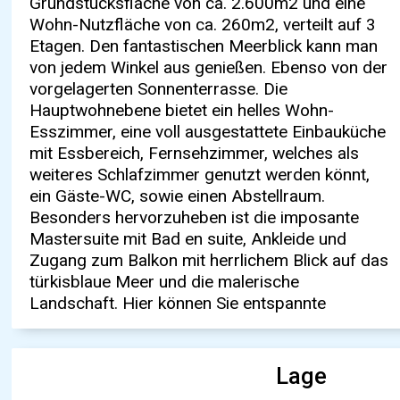
Grundstücksfläche von ca. 2.600m2 und eine
Die Villa ist geschmackvoll und mit viel Liebe
besticht durch einen einladenden, beheizbaren
Wohn-Nutzfläche von ca. 260m2, verteilt auf 3
zum Detail eingerichtet und besticht durch ihre
Swimmingpool mit Sonnenterrasse und
Etagen. Den fantastischen Meerblick kann man
offene Raumaufteilung. Die bodentiefen
Panoramablick, die dazu einladen, die schönen
von jedem Winkel aus genießen. Ebenso von der
Fensterfronten lassen viel Tageslicht herein und
Sommermonate im Freien zu verbringen. Ein
vorgelagerten Sonnenterrasse. Die
sorgen für eine gemütliche Atmosphäre. Die
separates Apartment / Büro oder Atelier
Hauptwohnebene bietet ein helles Wohn-
hochwertige Ausstattung macht dieses tolle
befindet sich unterhalb der Garage. Es hat einen
Esszimmer, eine voll ausgestattete Einbauküche
Angebot einzigartig, Über eine Außentreppe
großen Raum mit Panoramafenstern, Gäste WC,
mit Essbereich, Fernsehzimmer, welches als
gelangt man zum Gästezimmer mit separatem
kleine Küche. Abstellraum. Beide Gebäude sind
weiteres Schlafzimmer genutzt werden könnt,
Zugang. Es beinhaltet 1 Schlafzimmer, 1
durch einen großen Patio Bereich verbunden.
ein Gäste-WC, sowie einen Abstellraum.
Badezimmer und eine offene Terrasse mit
Ein Weinkeller mit angrenzendem Partyraum ist
Besonders hervorzuheben ist die imposante
einzigartigem Panoramablick. Im unteren
ein besonderes Highlight. Eine Garage, ein
Mastersuite mit Bad en suite, Ankleide und
Bereich, der durch eine Außen Treppe zu
Carport, sowie weitere Parkmöglichkeiten bis zu
Zugang zum Balkon mit herrlichem Blick auf das
erreichen ist, befindet sich ein geräumiges
2 PKWs sind vorhanden. Die exponierte
türkisblaue Meer und die malerische
Apartment mit einem Wohn-Esszimmer, 2
Meerblick-Lage machen diese sehr gepflegte
Landschaft. Hier können Sie entspannte
Schlafzimmern, Badezimmer und Küche, sowie
Lage