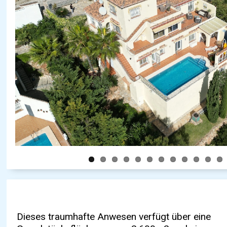
Dieses traumhafte Anwesen verfügt über eine
Momente erleben und alle Sorgen vergessen.
der Hauswirtschaftsraum. Der Außenbereich