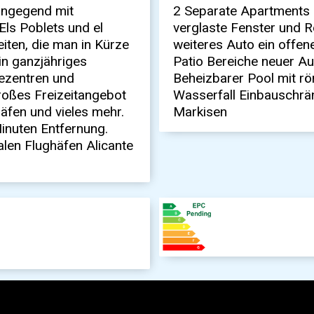
hngegend mit
2 Separate Apartments 
Els Poblets und el
verglaste Fenster und Ro
eiten, die man in Kürze
weiteres Auto ein offene
ein ganzjähriges
Patio Bereiche neuer A
tezentren und
Beheizbarer Pool mit r
roßes Freizeitangebot
Wasserfall Einbauschrä
äfen und vieles mehr.
Markisen
inuten Entfernung.
alen Flughäfen Alicante