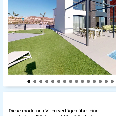
Diese modernen Villen verfügen über eine
647 m². Mit ihrer privilegierten Lage, die einen
Hausautomatisierungssystem und unzähligen