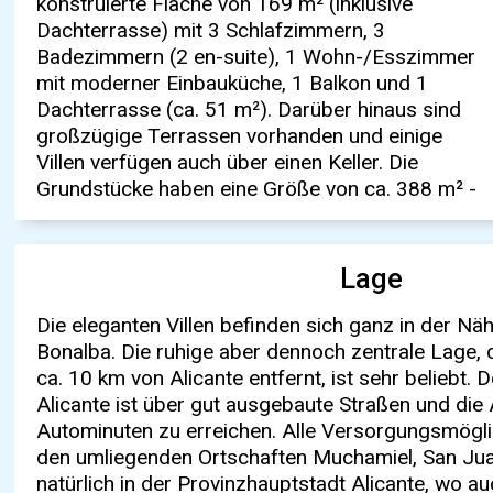
konstruierte Fläche von 169 m² (inklusive
wunderschönen Panoramablick zum Meer und
Details, die auf Komfort und die perfekte
Dachterrasse) mit 3 Schlafzimmern, 3
zu den Städten Alicante, San Juan und El
Nutzung von Raum und Licht ausgelegt sind.
Badezimmern (2 en-suite), 1 Wohn-/Esszimmer
Campello ermöglicht, bieten diese 36
Die Grundstücke in dieser ruhig gelegenen
mit moderner Einbauküche, 1 Balkon und 1
freistehenden Villen in der Gemeinde Muchamel
Urbanisation verfügen über einen privaten
Dachterrasse (ca. 51 m²). Darüber hinaus sind
die Möglichkeit, ein wunderschönes Zuhause
Swimmingpool und einen Gartenbereich, in dem
großzügige Terrassen vorhanden und einige
oder ein wunderschönes Feriendomizil zu
man das wundervolle mediterrane Klima
Villen verfügen auch über einen Keller. Die
finden. Hier finden Sie überaus hochwertige,
Grundstücke haben eine Größe von ca. 388 m² -
moderne Häuser mit einem
Lage
Die eleganten Villen befinden sich ganz in der Nä
Bonalba. Die ruhige aber dennoch zentrale Lage,
ca. 10 km von Alicante entfernt, ist sehr beliebt.
Alicante ist über gut ausgebaute Straßen und die 
Autominuten zu erreichen. Alle Versorgungsmögli
den umliegenden Ortschaften Muchamiel, San Jua
natürlich in der Provinzhauptstadt Alicante, wo a