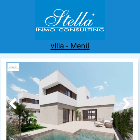
villa - Menü
Home
Costa Blanca
Kaufen
Mieten
Neubau
Infos
Referenzen
Kontakt
Previous
Next