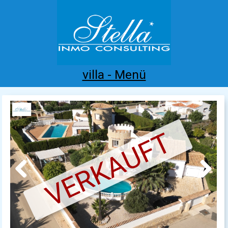
villa - Menü
Home
Costa Blanca
Kaufen
Mieten
Neubau
Infos
Referenzen
Kontakt
VERKAUFT
Previous
Next