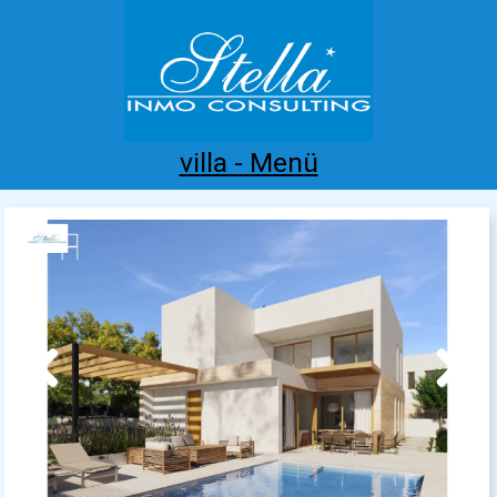
villa - Menü
Home
Costa Blanca
Kaufen
Mieten
Neubau
Infos
Referenzen
Kontakt
Previous
Next