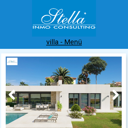
villa - Menü
Home
Costa Blanca
Kaufen
Mieten
Neubau
Infos
Referenzen
Kontakt
Previous
Next