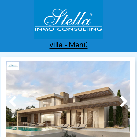
villa - Menü
Home
Costa Blanca
Kaufen
Mieten
Neubau
Infos
Referenzen
Kontakt
Previous
Next