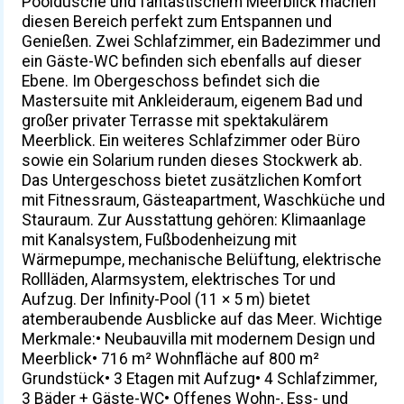
Pooldusche und fantastischem Meerblick machen
diesen Bereich perfekt zum Entspannen und
Genießen. Zwei Schlafzimmer, ein Badezimmer und
ein Gäste-WC befinden sich ebenfalls auf dieser
Ebene. Im Obergeschoss befindet sich die
Mastersuite mit Ankleideraum, eigenem Bad und
großer privater Terrasse mit spektakulärem
Meerblick. Ein weiteres Schlafzimmer oder Büro
sowie ein Solarium runden dieses Stockwerk ab.
Das Untergeschoss bietet zusätzlichen Komfort
mit Fitnessraum, Gästeapartment, Waschküche und
Stauraum. Zur Ausstattung gehören: Klimaanlage
mit Kanalsystem, Fußbodenheizung mit
Wärmepumpe, mechanische Belüftung, elektrische
Rollläden, Alarmsystem, elektrisches Tor und
Aufzug. Der Infinity-Pool (11 × 5 m) bietet
atemberaubende Ausblicke auf das Meer. Wichtige
Merkmale:• Neubauvilla mit modernem Design und
Meerblick• 716 m² Wohnfläche auf 800 m²
Grundstück• 3 Etagen mit Aufzug• 4 Schlafzimmer,
3 Bäder + Gäste-WC• Offenes Wohn-, Ess- und