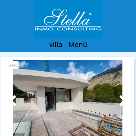
villa - Menü
Home
Costa Blanca
Kaufen
Mieten
Neubau
Infos
Referenzen
Kontakt
Previous
Next