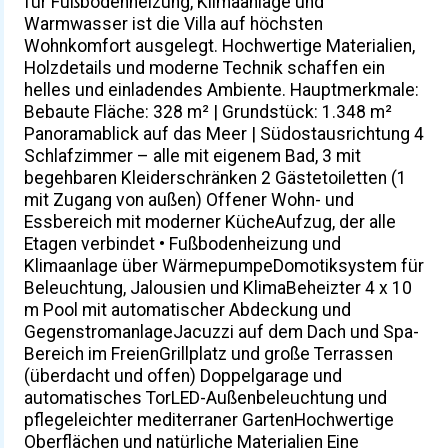
für Fußbodenheizung, Klimaanlage und
Warmwasser ist die Villa auf höchsten
Wohnkomfort ausgelegt. Hochwertige Materialien,
Holzdetails und moderne Technik schaffen ein
helles und einladendes Ambiente. Hauptmerkmale:
Bebaute Fläche: 328 m² | Grundstück: 1.348 m²
Panoramablick auf das Meer | Südostausrichtung 4
Schlafzimmer – alle mit eigenem Bad, 3 mit
begehbaren Kleiderschränken 2 Gästetoiletten (1
mit Zugang von außen) Offener Wohn- und
Essbereich mit moderner KücheAufzug, der alle
Etagen verbindet • Fußbodenheizung und
Klimaanlage über WärmepumpeDomotiksystem für
Beleuchtung, Jalousien und KlimaBeheizter 4 x 10
m Pool mit automatischer Abdeckung und
GegenstromanlageJacuzzi auf dem Dach und Spa-
Bereich im FreienGrillplatz und große Terrassen
(überdacht und offen) Doppelgarage und
automatisches TorLED-Außenbeleuchtung und
pflegeleichter mediterraner GartenHochwertige
Oberflächen und natürliche Materialien Eine