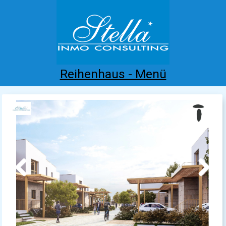
Reihenhaus - Menü
Home
Costa Blanca
Kaufen
Mieten
Neubau
Infos
Referenzen
Kontakt
Previous
Next