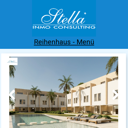
Reihenhaus - Menü
Home
Costa Blanca
Kaufen
Mieten
Neubau
Infos
Referenzen
Kontakt
Previous
Next