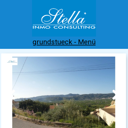
grundstueck - Menü
Home
Costa Blanca
Kaufen
Mieten
Neubau
Infos
Referenzen
Kontakt
Previous
Next