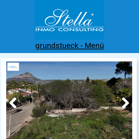
grundstueck - Menü
Home
Costa Blanca
Kaufen
Mieten
Neubau
Infos
Referenzen
Kontakt
Previous
Next