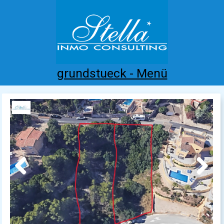
grundstueck - Menü
Home
Costa Blanca
Kaufen
Mieten
Neubau
Infos
Referenzen
Kontakt
Previous
Next