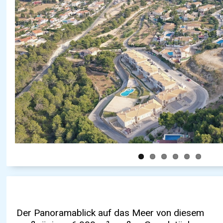
Der Panoramablick auf das Meer von diesem
bietet es zusätzliche Flexibilität bei der
Grundstück von 6000m2Zugang über 2