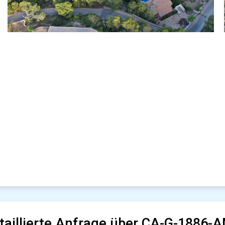
taillierte Anfrage über CA-G-1886-