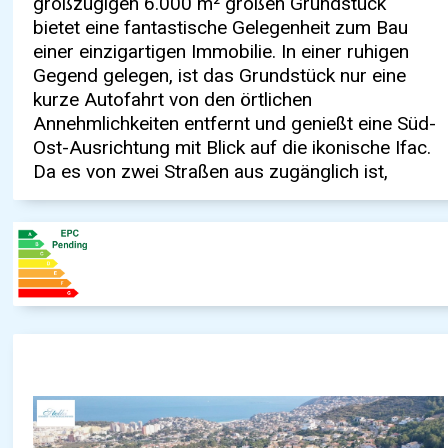
großzügigen 6.000 m² großen Grundstück
Gestaltung und die Möglichkeit, mehr als ein
StraßenStrom und Wasser bereits
bietet eine fantastische Gelegenheit zum Bau
Projekt in Betracht zu ziehen. Wasser- und
vorhandenErstaunlicher MEERESBLICKSüdost-
einer einzigartigen Immobilie. In einer ruhigen
Stromanschlüsse sind bereits vorhanden und
AusrichtungIn der Nähe von Annehmlichkeiten
Gegend gelegen, ist das Grundstück nur eine
bieten einen guten Start für die Entwicklung.
Kontaktieren Sie uns noch heute für weitere
kurze Autofahrt von den örtlichen
Dies ist eine großartige Gelegenheit, das Haus
Details oder um eine Besichtigung zu
Annehmlichkeiten entfernt und genießt eine Süd-
Ihrer Träume zu bauen oder mehrere
Ost-Ausrichtung mit Blick auf die ikonische Ifac.
Immobilien als Investition zu errichten.
Da es von zwei Straßen aus zugänglich ist,
SCHLÜSSEL-EIGENSCHAFTEN: Großes