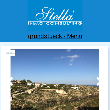
grundstueck - Menü
Home
Costa Blanca
Kaufen
Mieten
Neubau
Infos
Referenzen
Kontakt
Previous
Next