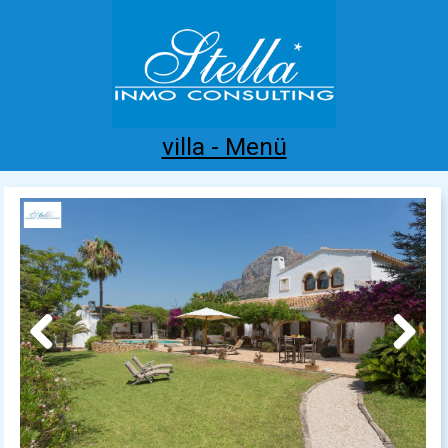
villa - Menü
Home
Costa Blanca
Kaufen
Mieten
Neubau
Infos
Referenzen
Kontakt
Previous
Next